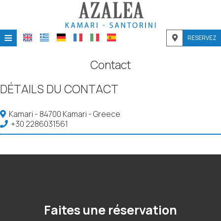
≡
RESERVEZ
ACCUEIL
Contact
EMPLACEMENT
DÉTAILS DU CONTACT
HÉBERGEMENT
Kamari - 84700 Kamari - Greece
INSTALLATIONS
+30 2286031561
GALERIE DE PHOTOS
Faites une réservation