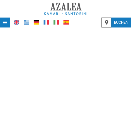
≡
BUCHEN
STARTSEITE
STANDORT
UNTERKUNFT
EINRICHTUNGEN
FOTOGALLERIE