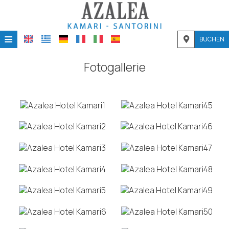
≡
BUCHEN
STARTSEITE
Fotogallerie
STANDORT
UNTERKUNFT
EINRICHTUNGEN
FOTOGALLERIE